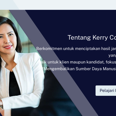
Tentang Kerry C
Berkomitmen untuk menciptakan hasil ja
yan
baik untuk klien maupun kandidat, foku
"Mengembalikan Sumber Daya Manus
Pelajari 