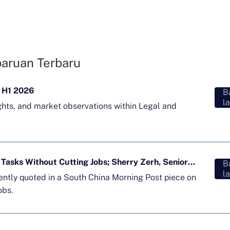
aruan Terbaru
 H1 2026
B
la
ghts, and market observations within Legal and
Majority of APAC Firms Using AI for Tasks Without Cutting Jobs; Sherry Zerh, Senior Director, Quoted in SCMP Article
B
la
cently quoted in a South China Morning Post piece on
obs.