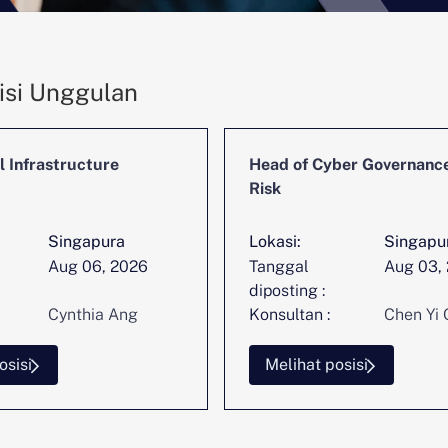
isi Unggulan
l Infrastructure
Head of Cyber Governanc
Risk
Singapura
Lokasi:
Singapu
Aug 06, 2026
Tanggal
Aug 03,
diposting :
Cynthia Ang
Konsultan :
Chen Yi 
osisi
Melihat posisi