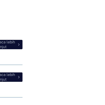
aca lebih
njut
aca lebih
njut