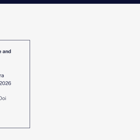
e and
Head of Cybersecurity Incident
Management and Reporting
ra
Lokasi:
Singapura
 2026
Tanggal
Jul 29, 2026
diposting :
Ooi
Konsultan :
Chen Yi Ooi
Melihat posisi