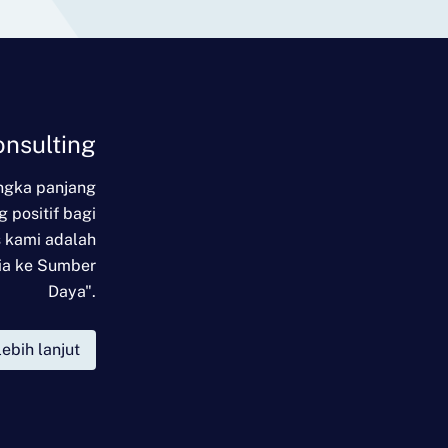
onsulting
ngka panjang
g positif bagi
s kami adalah
ia ke Sumber
Daya".
lebih lanjut