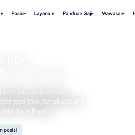
i
Posisi
Layanan
Panduan Gaji
Wawasan
ction
Asia-Pacific
anisasi-organisasi
i dengan talenta eksekutif
dan Asia Pasifik.
 posisi