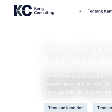
Tentang Kam
Search & Sele
Excellence in 
Kami menghubungkan org
terkemuka di industri in
berkualitas di Singapura 
Temukan kandidat
Temukan