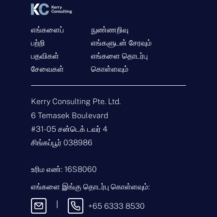
எங்களைப்
நுண்ணறிவு
பற்றி
எங்களுடன் சேரவும்
பதவிகள்
தொடர்பு கொள்ளுங்கள்
எங்களை தொடர்பு
சேவைகள்
கொள்ளவும்
பெ
ய
ர்
Kerry Consulting Pte. Ltd.
*
மி
ன்
6 Temasek Boulevard
ன
#31-05 சன்டெக் டவர் 4
ஞ்
வி
ச
சா
சிங்கப்பூர் 038986
ல்
ர
*
ணை
செ
வ
ய்
உரிம எண்: 16S8060
கை
தி
*
எங்களை இங்கு தொடர்பு கொள்ளவும்:
|
+65 6333 8530