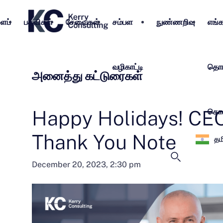
ைப்
பதவிகள்
சேவைகள்
சம்பள
நுண்ணறிவு
எங்
வழிகாட்டி
தொடர
அனைத்து கட்டுரைகள்
Happy Holidays! CEO
கொள
Thank You Note
தம
December 20, 2023, 2:30 pm