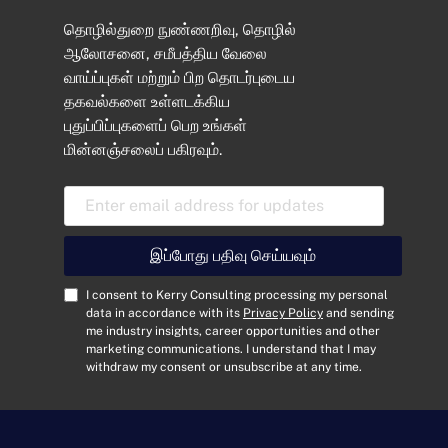
தொழில்துறை நுண்ணறிவு, தொழில்
ஆலோசனை, சமீபத்திய வேலை
வாய்ப்புகள் மற்றும் பிற தொடர்புடைய
தகவல்களை உள்ளடக்கிய
புதுப்பிப்புகளைப் பெற உங்கள்
மின்னஞ்சலைப் பகிரவும்.
E
m
a
i
இப்போது பதிவு செய்யவும்
l
A
C
I consent to Kerry Consulting processing my personal
d
o
data in accordance with its
Privacy Policy
and sending
me industry insights, career opportunities and other
d
n
marketing communications. I understand that I may
r
s
withdraw my consent or unsubscribe at any time.
e
e
s
n
s
t
*
*