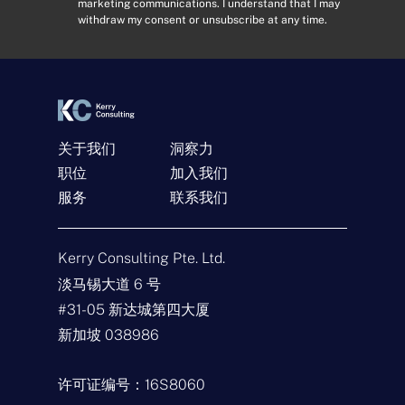
marketing communications. I understand that I may
s
withdraw my consent or unsubscribe at any time.
e
n
t
*
关于我们
洞察力
职位
加入我们
服务
联系我们
联系我们
名
Kerry Consulting Pte. Ltd.
称
*
淡马锡大道 6 号
电
#31-05 新达城第四大厦
子
邮
新加坡 038986
件
查
*
询
类
许可证编号：16S8060
型
留