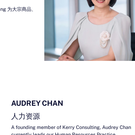
ang 为大宗商品、
AUDREY CHAN
人力资源
A founding member of Kerry Consulting, Audrey Chan
currently leads our Human Resources Practice.