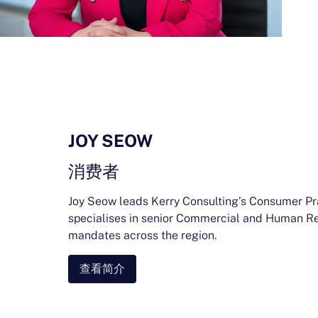
JOY SEOW
消费者
Joy Seow leads Kerry Consulting’s Consumer Pr
specialises in senior Commercial and Human R
mandates across the region.
查看简介