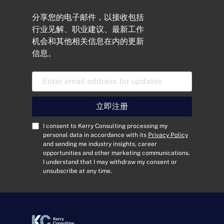
分享您的电子邮件，以接收包括
行业见解、职业建议、最新工作
机会和其他相关信息在内的更新
信息。
电
子
邮
件
立即注册
地
址
C
I consent to Kerry Consulting processing my
*
o
personal data in accordance with its
Privacy Policy
and sending me industry insights, career
n
opportunities and other marketing communications.
s
I understand that I may withdraw my consent or
e
unsubscribe at any time.
n
t
*