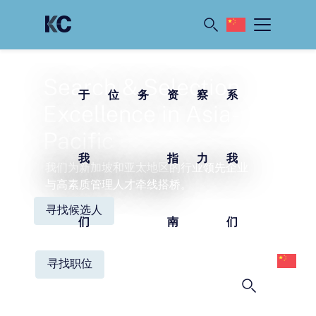
文
关
职
服
薪
洞
联
(简
体)
Search & Selection
于
位
务
资
察
系
Excellence in Asia-
Pacific
我
指
力
我
我们为新加坡和亚太地区的行业领先企业
与高素质管理人才牵线搭桥。
寻找候选人
们
南
们
中
文
寻找职位
(
体