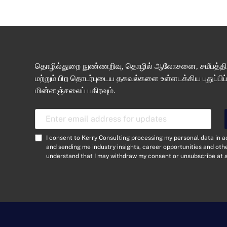
தொழில்துறை நுண்ணறிவு, தொழில் ஆலோசனை, சமீபத்திய
மற்றும் பிற தொடர்புடைய தகவல்களை உள்ளடக்கிய புதுப்பிப
மின்னஞ்சலைப் பகிரவும்.
E
m
a
C
I consent to Kerry Consulting processing my personal data in 
i
o
and sending me industry insights, career opportunities and ot
l
understand that I may withdraw my consent or unsubscribe at a
n
A
s
d
e
d
n
r
t
e
*
s
s