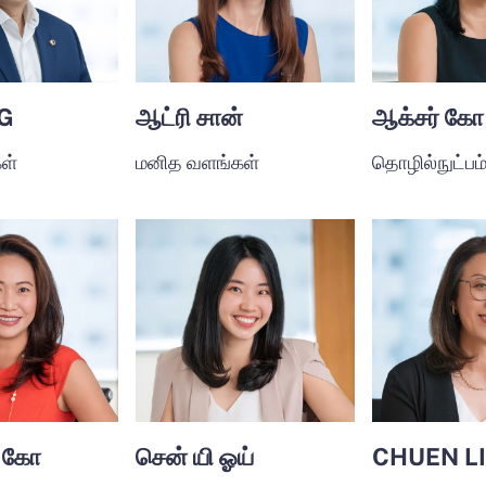
G
ஆட்ரி சான்
ஆக்சர் கோ
ள்
மனித வளங்கள்
தொழில்நுட்பம
ா கோ
சென் யி ஓய்
CHUEN LI