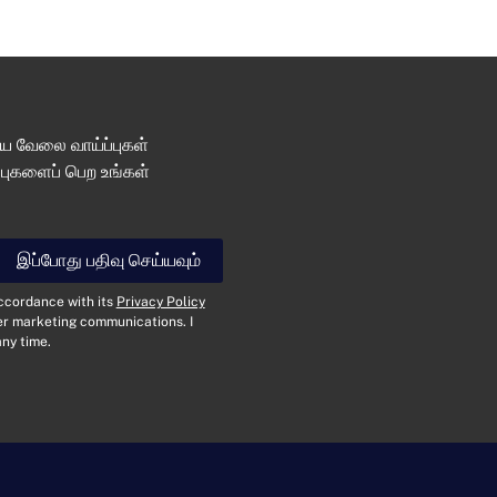
 வேலை வாய்ப்புகள்
்புகளைப் பெற உங்கள்
தொடர்பு கொள்ளுங்கள்
இப்போது பதிவு செய்யவும்
பெ
accordance with its
Privacy Policy
ய
her marketing communications. I
ர்
ny time.
*
மி
ன்
ன
ஞ்
வி
ச
சா
ல்
ர
*
ணை
செ
வ
ய்