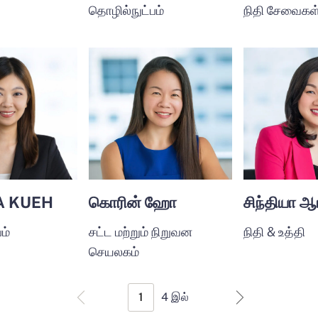
தொழில்நுட்பம்
நிதி சேவைகள
A KUEH
கொரின் ஹோ
சிந்தியா ஆ
ம்
சட்ட மற்றும் நிறுவன
நிதி & உத்தி
செயலகம்
4
இல்