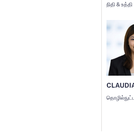
நிதி & உத்தி
CLAUDI
தொழில்நுட்ப