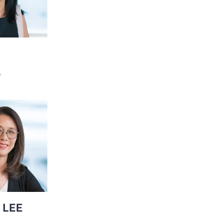
்
 LEE