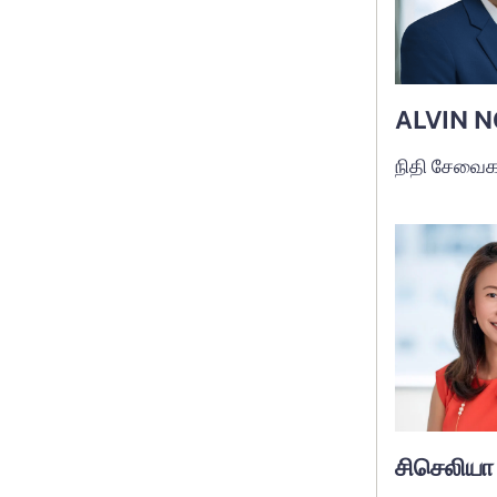
உத்தி & மாற்றம்
தொழில்நுட்ப தலைமை
வர்த்தகம் & செயல்பாடுகள்
மற்றவை
தொழில்நுட்பம்
ALVIN N
நிதி சேவைக
சிசெலிய