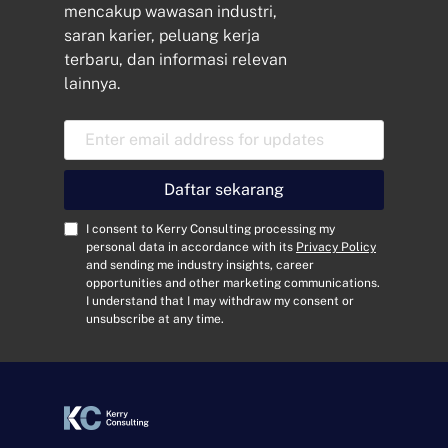
mencakup wawasan industri,
saran karier, peluang kerja
terbaru, dan informasi relevan
lainnya.
A
l
a
m
Daftar sekarang
a
t
C
I consent to Kerry Consulting processing my
E
o
personal data in accordance with its
Privacy Policy
and sending me industry insights, career
m
n
opportunities and other marketing communications.
a
s
I understand that I may withdraw my consent or
i
e
unsubscribe at any time.
l
n
*
t
*