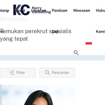
ntang
Posisi
Layanan
Panduan
Wawasan
Hubu
Konsultan
Temukan perekrut spesialis
mi
Gaji
Kami
yang tepat
Bahas
Indon
Filter
Pencarian