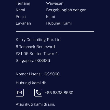
Tentang
Wawasan
Kami
Bergabunglah dengan
Posisi
kami
Layanan
Hubungi Kami
Hubungi
Kerry Consulting Pte. Ltd.
N
6 Temasek Boulevard
a
m
#31-05 Suntec Tower 4
a
E
Singapura 038986
*
m
a
i
J
Nomor Lisensi: 16S8060
l
e
*
n
Hubungi kami di:
i
P
s
e
|
+65 6333 8530
P
s
e
a
r
n
Atau ikuti kami di sini:
t