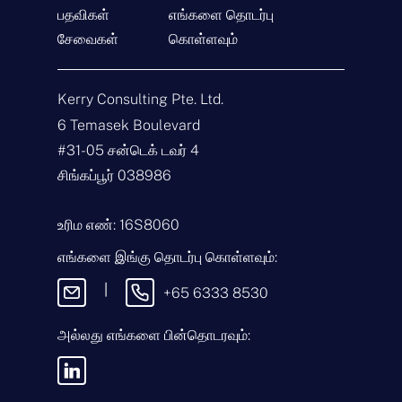
பதவிகள்
எங்களை தொடர்பு
சேவைகள்
கொள்ளவும்
தொடர்பு கொள்ளுங்கள்
Kerry Consulting Pte. Ltd.
பெ
6 Temasek Boulevard
ய
ர்
#31-05 சன்டெக் டவர் 4
*
மி
சிங்கப்பூர் 038986
ன்
ன
ஞ்
வி
உரிம எண்: 16S8060
ச
சா
ல்
ர
எங்களை இங்கு தொடர்பு கொள்ளவும்:
*
ணை
செ
வ
ய்
|
+65 6333 8530
கை
தி
*
அல்லது எங்களை பின்தொடரவும்:
இந்தச் செய்தியை அனுப்புவதன் மூலம்,
எங்கள்
விதிமுறைகள் & நிபந்தனைகள்