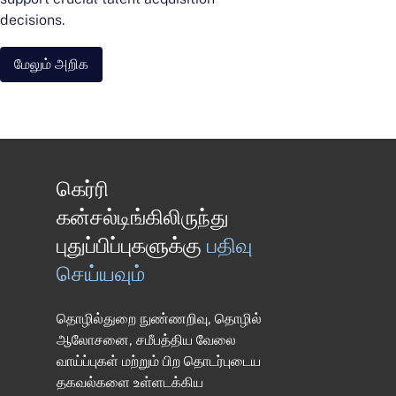
decisions.
மேலும் அறிக
கெர்ரி
கன்சல்டிங்கிலிருந்து
புதுப்பிப்புகளுக்கு
பதிவு
செய்யவும்
தொழில்துறை நுண்ணறிவு, தொழில்
ஆலோசனை, சமீபத்திய வேலை
வாய்ப்புகள் மற்றும் பிற தொடர்புடைய
தகவல்களை உள்ளடக்கிய