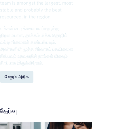
team is amongst the largest, most
stable and probably the best
resourced, in the region.
எங்கள் வாடிக்கையாளர்களுக்கு
திறமையான, தாக்கம் மிக்க தொழில்
வல்லுநர்களைக் கண்டறியவும்,
அவர்களின் மூத்த நிர்வாகப் பதவிகளை
நிரப்பவும் உதவுவதில் நாங்கள் மிகவும்
சிறப்பாக இருக்கிறோம்.
மேலும் அறிக
தேர்வு