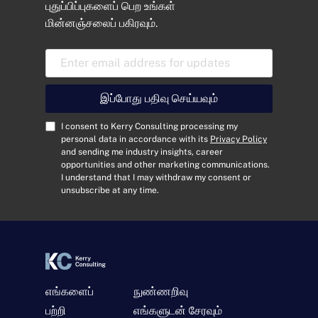
புதுப்பிப்புகளைப் பெற உங்கள்
மின்னஞ்சலைப் பகிரவும்.
E
m
a
i
இப்போது பதிவு செய்யவும்
l
A
C
I consent to Kerry Consulting processing my
d
o
personal data in accordance with its
Privacy Policy
and sending me industry insights, career
d
n
opportunities and other marketing communications.
r
s
I understand that I may withdraw my consent or
e
e
unsubscribe at any time.
s
n
s
t
*
*
எங்களைப்
நுண்ணறிவு
பற்றி
எங்களுடன் சேரவும்