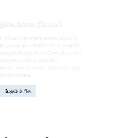
இடைக்கால தீர்வுகள்
In situations where senior talent is
required on a short-term or project-
specific basis, Kerry Consulting can
provide suitably qualified
professionals across a broad range
of disciplines.
மேலும் அறிக