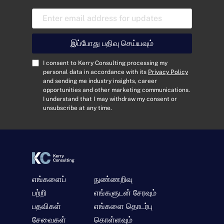
E
m
a
i
இப்போது பதிவு செய்யவும்
l
A
C
I consent to Kerry Consulting processing my
d
o
personal data in accordance with its
Privacy Policy
and sending me industry insights, career
d
n
opportunities and other marketing communications.
r
s
I understand that I may withdraw my consent or
e
e
unsubscribe at any time.
s
n
s
t
*
*
எங்களைப்
நுண்ணறிவு
பற்றி
எங்களுடன் சேரவும்
பதவிகள்
எங்களை தொடர்பு
சேவைகள்
கொள்ளவும்