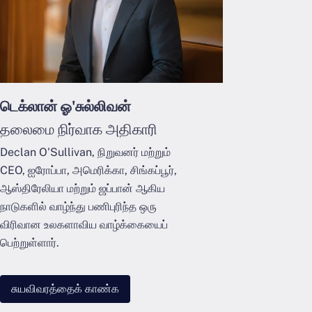
டெக்லான் ஓ'சுல்லிவன்
தலைமை நிர்வாக அதிகாரி
Declan O'Sullivan, நிறுவனர் மற்றும்
CEO, ஐரோப்பா, அமெரிக்கா, சிங்கப்பூர்,
ஆஸ்திரேலியா மற்றும் ஜப்பான் ஆகிய
நாடுகளில் வாழ்ந்து பணிபுரிந்த ஒரு
விரிவான உலகளாவிய வாழ்க்கையைப்
பெற்றுள்ளார்.
சுயவிவரத்தைக் காண்க