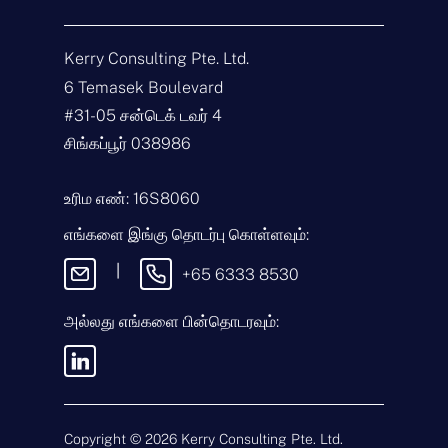
தொடர்பு கொள்ளுங்கள்
Kerry Consulting Pte. Ltd.
பெ
6 Temasek Boulevard
ய
ர்
#31-05 சன்டெக் டவர் 4
*
மி
சிங்கப்பூர் 038986
ன்
ன
ஞ்
வி
உரிம எண்: 16S8060
ச
சா
ல்
ர
எங்களை இங்கு தொடர்பு கொள்ளவும்:
*
ணை
செ
வ
ய்
|
+65 6333 8530
கை
தி
*
அல்லது எங்களை பின்தொடரவும்:
இந்தச் செய்தியை அனுப்புவதன் மூலம்,
எங்கள்
விதிமுறைகள் & நிபந்தனைகள்
மற்றும்
தனியுரிமைக் கொள்கையை
ஏற்கிறீர்கள்.
Copyright ©
2026
Kerry Consulting Pte. Ltd.