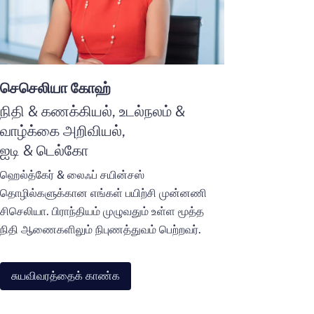
செசெலியா கோஹ்
நிதி & கணக்கியல், உடல்நலம் &
வாழ்க்கை அறிவியல்,
ஐடி & டெல்கோ
ஹெல்த்கேர் & லைஃப் சயின்சஸ்
தொழில்களுக்கான எங்கள் பயிற்சி முன்னணி
சிசெலியா. பிராந்தியம் முழுவதும் உள்ள மூத்த
நிதி ஆணைகளிலும் நிபுணத்துவம் பெற்றவர்.
சுயவிவரத்தைக் காண்க