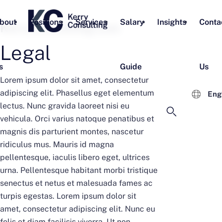
bout
Positions
Services
Salary
Insights
Conta
KerryConsulting.com​
Legal
s
Guide
Us
Lorem ipsum dolor sit amet, consectetur
adipiscing elit. Phasellus eget elementum
Eng
lectus. Nunc gravida laoreet nisi eu
vehicula. Orci varius natoque penatibus et
magnis dis parturient montes, nascetur
ridiculus mus. Mauris id magna
pellentesque, iaculis libero eget, ultrices
urna. Pellentesque habitant morbi tristique
senectus et netus et malesuada fames ac
turpis egestas. Lorem ipsum dolor sit
amet, consectetur adipiscing elit. Nunc eu
felis et diam facilisis viverra. Ut non