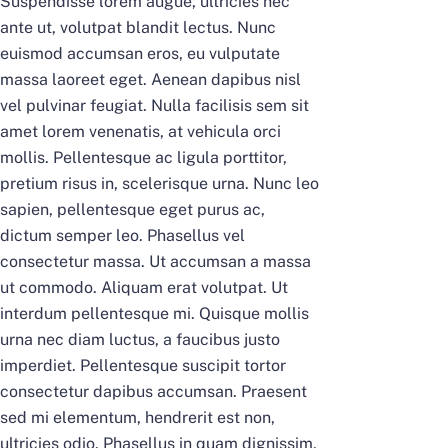
Suspendisse lorem augue, ultricies nec
ante ut, volutpat blandit lectus. Nunc
euismod accumsan eros, eu vulputate
massa laoreet eget. Aenean dapibus nisl
vel pulvinar feugiat. Nulla facilisis sem sit
amet lorem venenatis, at vehicula orci
mollis. Pellentesque ac ligula porttitor,
pretium risus in, scelerisque urna. Nunc leo
sapien, pellentesque eget purus ac,
dictum semper leo. Phasellus vel
consectetur massa. Ut accumsan a massa
ut commodo. Aliquam erat volutpat. Ut
interdum pellentesque mi. Quisque mollis
urna nec diam luctus, a faucibus justo
imperdiet. Pellentesque suscipit tortor
consectetur dapibus accumsan. Praesent
sed mi elementum, hendrerit est non,
ultricies odio. Phasellus in quam dignissim,