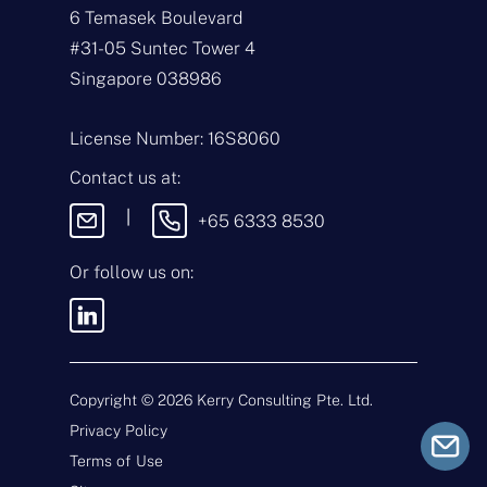
6 Temasek Boulevard
N
a
#31-05 Suntec Tower 4
m
Singapore 038986
e
E
*
m
a
License Number: 16S8060
i
T
l
y
Contact us at:
*
p
e
M
|
+65 6333 8530
o
e
f
s
E
s
Or follow us on:
n
a
q
g
u
e
i
By sending this message, you
r
agree to our
Terms & Conditions
y
and
Privacy Policy
.
*
Copyright ©
2026
Kerry Consulting Pte. Ltd.
Privacy Policy
Submit
Terms of Use