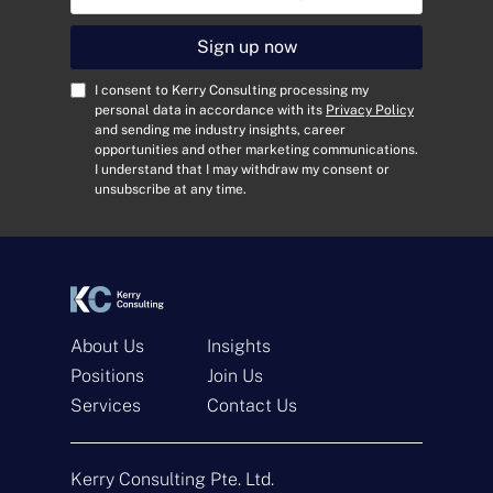
m
a
i
Sign up now
l
A
C
I consent to Kerry Consulting processing my
d
o
personal data in accordance with its
Privacy Policy
and sending me industry insights, career
d
n
opportunities and other marketing communications.
r
s
I understand that I may withdraw my consent or
e
e
unsubscribe at any time.
s
n
s
t
*
*
About Us
Insights
Positions
Join Us
Services
Contact Us
Get In Touch
Kerry Consulting Pte. Ltd.