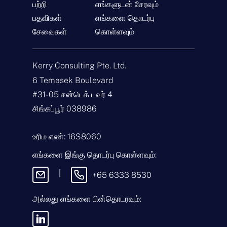
பற்றி
எங்களுடன் சேரவும்
பதவிகள்
எங்களை தொடர்பு
தொடர்பு கொள்ளுங்கள்
சேவைகள்
கொள்ளவும்
பெ
ய
ர்
Kerry Consulting Pte. Ltd.
*
மி
ன்
6 Temasek Boulevard
ன
#31-05 சன்டெக் டவர் 4
ஞ்
வி
ச
சா
சிங்கப்பூர் 038986
ல்
ர
*
ணை
செ
வ
ய்
உரிம எண்: 16S8060
கை
தி
*
எங்களை இங்கு தொடர்பு கொள்ளவும்:
|
+65 6333 8530
இந்தச் செய்தியை
அல்லது எங்களை பின்தொடரவும்:
அனுப்புவதன் மூலம், எங்கள்
விதிமுறைகள் &
நிபந்தனைகள்
மற்றும்