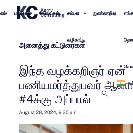
ைப்
பதவிகள்
சேவைகள்
சம்பள
நுண்ணறிவு
எங்
வழிகாட்டி
தொடர
அனைத்து கட்டுரைகள்
இந்த வழக்கறிஞர் ஏன்
கொள
பணியமர்த்துபவர் ஆனா
தம
#4க்கு அப்பால்
August 28, 2024, 9:25 am