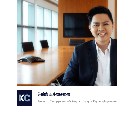
கெர்ரி ஆலோசனை
சிங்கப்பூரின் முன்னணி தேடல் மற்றும் தேர்வு நிறுவனம்