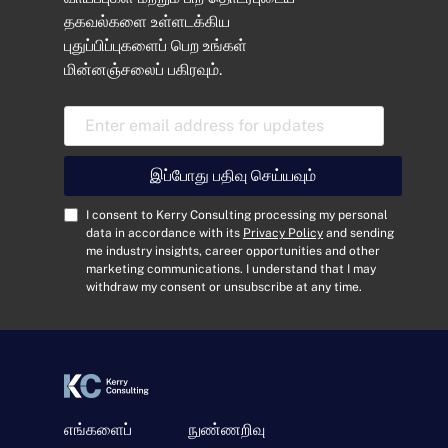
தகவல்களை உள்ளடக்கிய
புதுப்பிப்புகளைப் பெற உங்கள்
மின்னஞ்சலைப் பகிரவும்.
E
m
a
i
இப்போது பதிவு செய்யவும்
l
A
C
I consent to Kerry Consulting processing my personal
d
o
data in accordance with its
Privacy Policy
and sending
me industry insights, career opportunities and other
d
n
marketing communications. I understand that I may
r
s
withdraw my consent or unsubscribe at any time.
e
e
s
n
s
t
*
*
எங்களைப்
நுண்ணறிவு