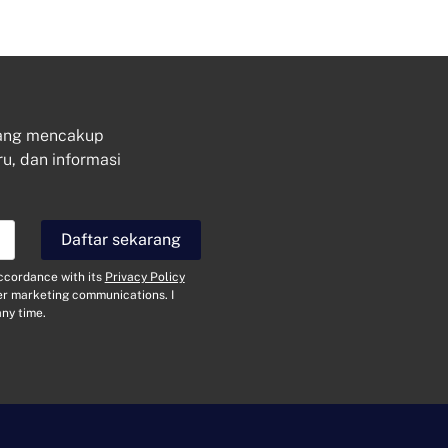
yang mencakup
ru, dan informasi
Hubungi
Daftar sekarang
N
accordance with its
Privacy Policy
a
her marketing communications. I
m
ny time.
a
E
*
m
a
i
J
l
e
*
n
i
P