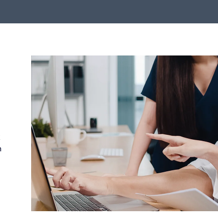
a
k
n