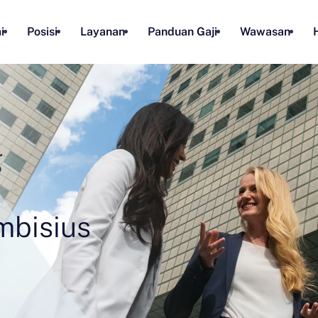
i
Posisi
Layanan
Panduan Gaji
Wawasan
g
mbisius