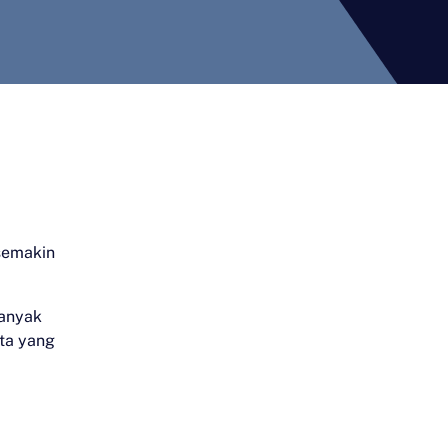
semakin
anyak
ta yang