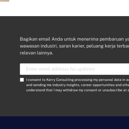
Bagikan email Anda untuk menerima pembaruan 
wawasan industri, saran karier, peluang kerja terba
relevan lainnya.
A
l
a
C
I consent to Kerry Consulting processing my personal data in 
m
o
and sending me industry insights, career opportunities and ot
a
understand that I may withdraw my consent or unsubscribe at a
n
t
s
E
e
m
n
a
t
i
*
l