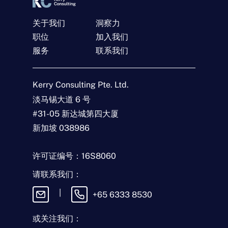
关于我们
洞察力
职位
加入我们
服务
联系我们
联系我们
Kerry Consulting Pte. Ltd.
名
淡马锡大道 6 号
称
#31-05 新达城第四大厦
*
电
新加坡 038986
子
邮
件
查
许可证编号：16S8060
*
询
类
请联系我们：
型
留
*
言
|
+65 6333 8530
或关注我们：