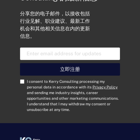
分享您的电子邮件，以接收包括
行业见解、职业建议、最新工作
机会和其他相关信息在内的更新
信息。
电
子
邮
件
立即注册
地
址
C
I consent to Kerry Consulting processing my
*
o
personal data in accordance with its
Privacy Policy
and sending me industry insights, career
n
opportunities and other marketing communications.
s
I understand that I may withdraw my consent or
e
unsubscribe at any time.
n
t
*