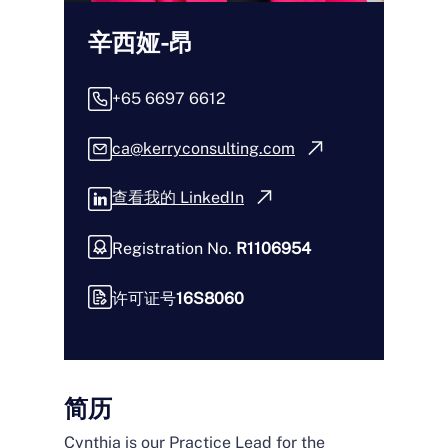
辛西娅-昂
+65 6697 6612
ca@kerryconsulting.com
查看我的 LinkedIn
Registration No.
R1106954
许可证号
16S8060
简历
Cynthia is our Practice Lead for the