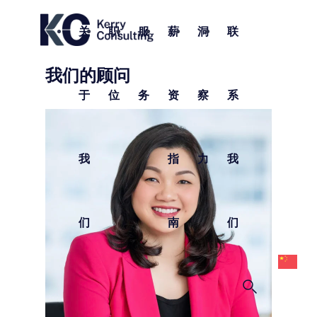
关
职
服
薪
洞
联
我们的顾问
于
位
务
资
察
系
我
指
力
我
们
南
们
中
文
(
体