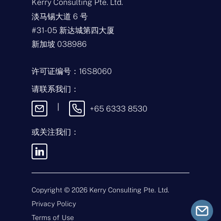
Kerry Consulting Pte. Ltd.
称
*
淡马锡大道 6 号
电
#31-05 新达城第四大厦
子
邮
新加坡 038986
件
查
*
询
类
许可证编号：16S8060
型
留
*
言
请联系我们：
|
+65 6333 8530
或关注我们：
发送此信息即表示
您同意我们的
条款
和条件
以及
隐私政
策
。
Copyright ©
2026
Kerry Consulting Pte. Ltd.
Privacy Policy
提交
Terms of Use