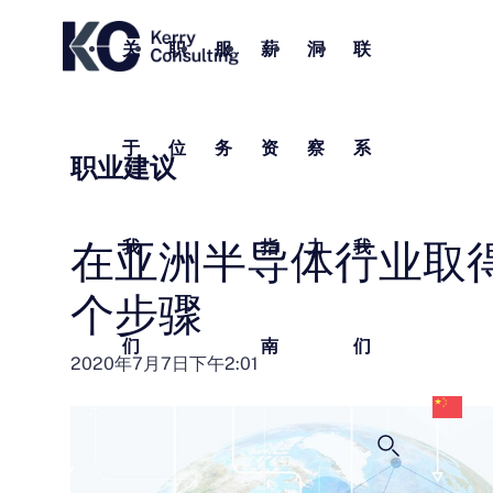
关
职
服
薪
洞
联
于
位
务
资
察
系
职业建议
在亚洲半导体行业取得
我
指
力
我
个步骤
们
南
们
中
2020年7月7日下午2:01
文
(
体