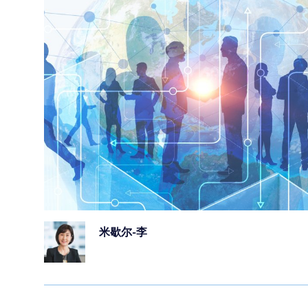
米歇尔-李