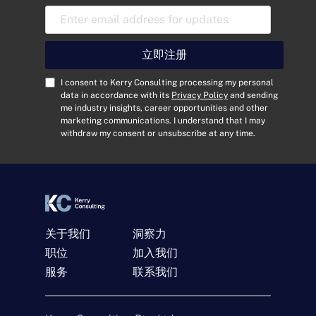
电
子
邮
件
立即注册
地
址
C
I consent to Kerry Consulting processing my personal
*
o
data in accordance with its
Privacy Policy
and sending
me industry insights, career opportunities and other
n
marketing communications. I understand that I may
s
withdraw my consent or unsubscribe at any time.
e
n
t
*
关于我们
洞察力
职位
加入我们
服务
联系我们
联系我们
名