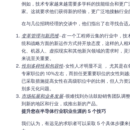
例如，技术专家越来越需要多学科的技能组合和更广
家。这就要求他们获得新的经验，更广泛地接触行业
在与几位招聘经理的交谈中，他们指出了在寻找合适人
变革管理与新思维
- 在
一个工程师云集的行业中，技
统和战略方面的新运作方式持开放态度，这样的人相
化、机器人、虚拟现实和其他新兴领域的需求时，灵
来说至关重要。
性别多样性和包容性
- 女性人才明显不足
，
尤其是在
专家职位的 10%左右，而担任更重要职位的女性则
已采取措施提高女性在高级职位中的比例，但人力资
别多元化问题。
市场拓展和业务发展
- 很难找到办法鼓励销售团队调
到新的地区和行业，或推出新的产品。
提升您在半导体行业职业生涯的 5 个技巧
我们认为，有远见的求职者可以采取 5 个具体步骤