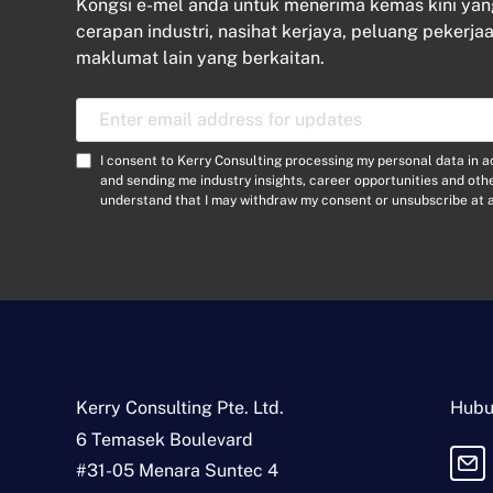
Kongsi e-mel anda untuk menerima kemas kini ya
cerapan industri, nasihat kerjaya, peluang pekerjaa
maklumat lain yang berkaitan.
E
m
a
C
I consent to Kerry Consulting processing my personal data in 
i
o
and sending me industry insights, career opportunities and ot
l
understand that I may withdraw my consent or unsubscribe at a
n
A
s
d
e
d
n
r
t
e
*
s
s
*
Kerry Consulting Pte. Ltd.
Hubu
6 Temasek Boulevard
#31-05 Menara Suntec 4