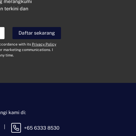
ng merangkumi
n terkini dan
Hubungi
Daftar sekarang
N
a
accordance with its
Privacy Policy
m
her marketing communications. I
a
E
ny time.
*
-
m
e
J
l
e
*
n
i
M
s
e
P
s
e
e
r
j
ngi kami di:
t
a
|
n
+65 6333 8530
Dengan menghantar mesej ini,
y
anda bersetuju menerima
Terma &