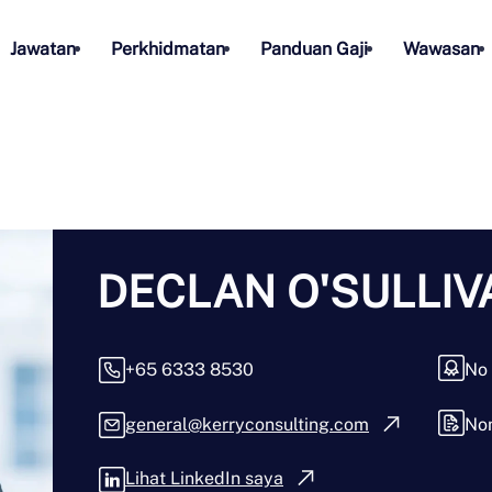
Jawatan
Perkhidmatan
Panduan Gaji
Wawasan
DECLAN O'SULLIV
+65 6333 8530
No
general@kerryconsulting.com
No
Lihat LinkedIn saya