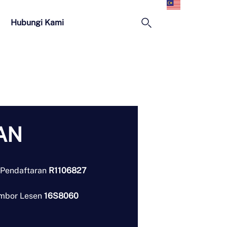
Melayu
Hubungi Kami
AN
 Pendaftaran
R1106827
mbor Lesen
16S8060