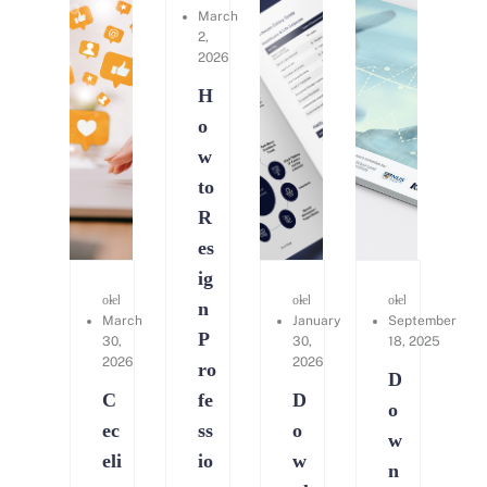
March
2,
2026
H
o
w
to
R
es
ig
oleh
Kerry Consulting
oleh
Agnes Yee
oleh
Cynthia An
n
March
January
September
P
30,
30,
18, 2025
2026
2026
ro
D
C
fe
D
o
ec
ss
o
w
eli
io
w
n