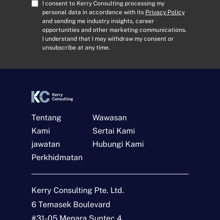
A
C
I consent to Kerry Consulting processing my
d
o
personal data in accordance with its
Privacy Policy
and sending me industry insights, career
d
n
opportunities and other marketing communications.
r
s
I understand that I may withdraw my consent or
e
e
unsubscribe at any time.
s
n
s
t
*
*
Tentang
Wawasan
Kami
Sertai Kami
jawatan
Hubungi Kami
Perkhidmatan
Hubungi
Kerry Consulting Pte. Ltd.
N
a
6 Temasek Boulevard
m
#31-05 Menara Suntec 4