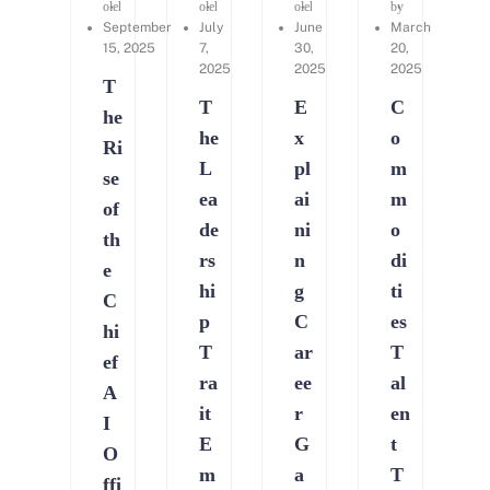
oleh
Sherry Zerh
oleh
Kerry Consulting
oleh
Kerry Consulting
by
Ailing Huang
September
July
June
March
15, 2025
7,
30,
20,
2025
2025
2025
T
T
E
C
he
he
x
o
Ri
L
pl
m
se
ea
ai
m
of
de
ni
o
th
rs
n
di
e
hi
g
ti
C
p
C
es
hi
T
ar
T
ef
ra
ee
al
A
it
r
en
I
E
G
t
O
m
a
T
ffi