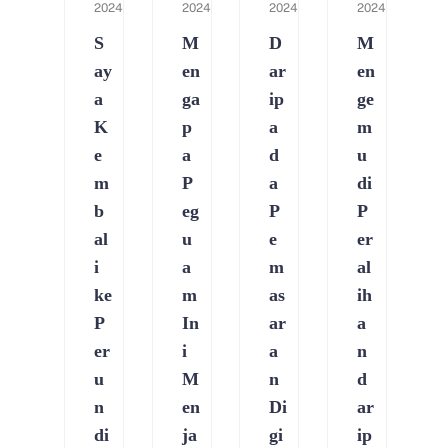
2024
2024
2024
2024
S
M
D
M
ay
en
ar
en
a
ga
ip
ge
K
p
a
m
e
a
d
u
m
P
a
di
b
eg
P
P
al
u
e
er
i
a
m
al
ke
m
as
ih
P
In
ar
a
er
i
a
n
u
M
n
d
n
en
Di
ar
di
ja
gi
ip