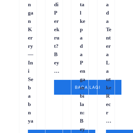
n
di
ta
a
ga
P
l
d
n
er
ke
a
K
ek
p
Te
er
ru
a
nt
ry
t?
d
er
—
B
a
a
In
ey
P
L
i
…
en
a
Se
ga
ut
b
m
ke
BACA LAGI
a
bi
R
b
la
ec
n
n:
r
ya
B
…
ey