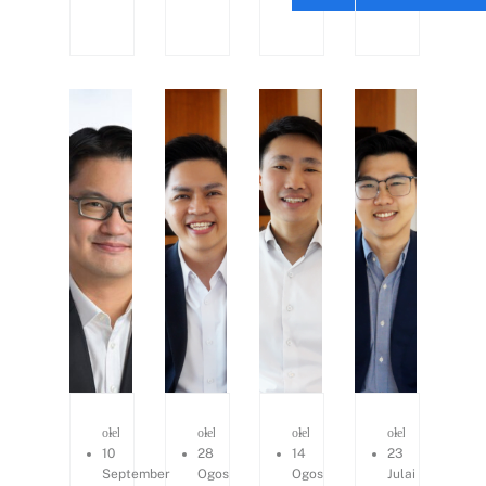
oleh
Eugene Lim
oleh
Kerry Consulting
oleh
Kerry Consulting
oleh
Kerry Consu
10
28
14
23
September
Ogos
Ogos
Julai