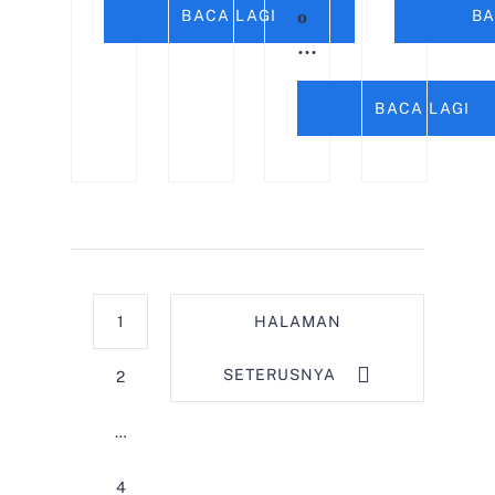
o
BACA LAGI
BA
…
BACA LAGI
1
HALAMAN
SETERUSNYA
2
…
4