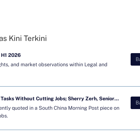
s Kini Terkini
 H1 2026
B
ghts, and market observations within Legal and
Majority of APAC Firms Using AI for Tasks Without Cutting Jobs; Sherry Zerh, Senior Director, Quoted in SCMP Article
B
cently quoted in a South China Morning Post piece on
obs.