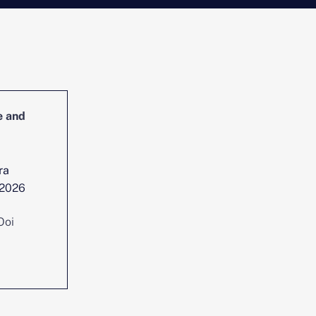
e and
Head of Cybersecurity Incident
Management and Reporting
ra
lokasi :
Singapura
 2026
Tarikh
Jul 29, 2026
disiarkan:
Ooi
Perunding :
Chen Yi Ooi
Lihat kedudukan