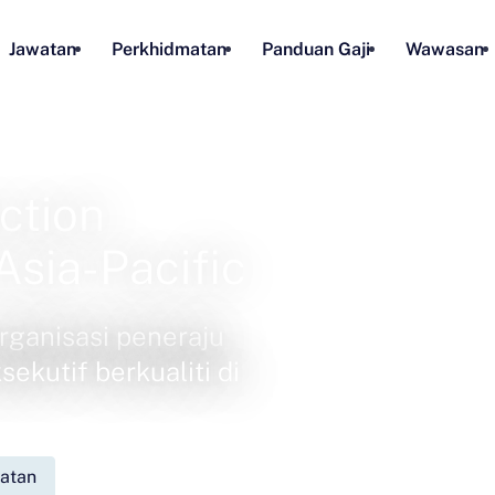
Jawatan
Perkhidmatan
Panduan Gaji
Wawasan
ction
Asia-Pacific
ganisasi peneraju
ekutif berkualiti di
watan