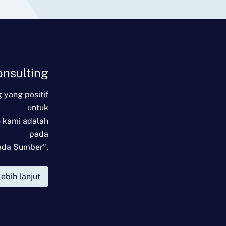
nsulting
 yang positif
untuk
 kami adalah
pada
ada Sumber".
lebih lanjut