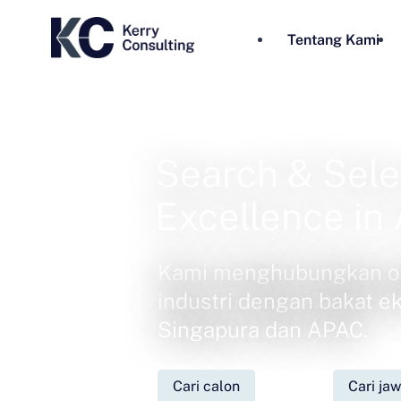
Tentang Kami
Search & Sele
Excellence in 
Kami menghubungkan or
industri dengan bakat eks
Singapura dan APAC.
Cari calon
Cari ja