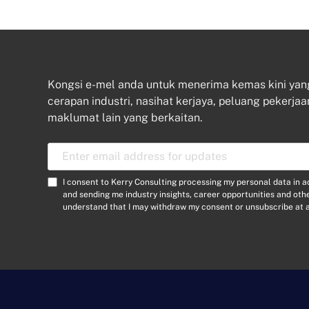
Kongsi e-mel anda untuk menerima kemas kini ya
cerapan industri, nasihat kerjaya, peluang pekerjaa
maklumat lain yang berkaitan.
E
m
a
C
I consent to Kerry Consulting processing my personal data in 
i
o
and sending me industry insights, career opportunities and ot
l
understand that I may withdraw my consent or unsubscribe at a
n
A
s
d
e
d
n
r
t
e
*
s
s