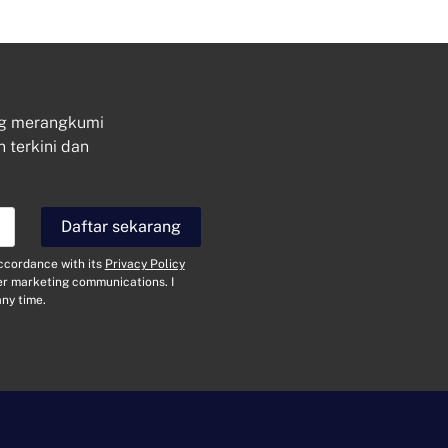
ng merangkumi
n terkini dan
Daftar sekarang
Hubungi
accordance with its
Privacy Policy
N
her marketing communications. I
a
ny time.
m
a
E
*
-
m
e
J
l
e
*
n
i
M