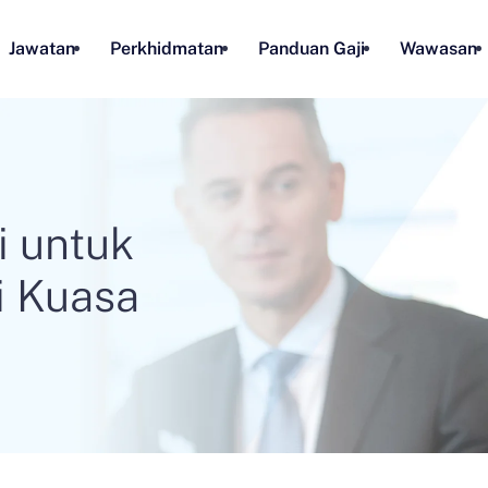
Jawatan
Perkhidmatan
Panduan Gaji
Wawasan
i untuk
i Kuasa