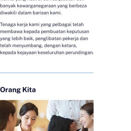
banyak kewarganegaraan yang berbeza
diwakili dalam barisan kami.
Tenaga kerja kami yang pelbagai telah
membawa kepada pembuatan keputusan
yang lebih baik, penglibatan pekerja dan
telah menyumbang, dengan ketara,
kepada kejayaan keseluruhan perundingan.
Orang Kita