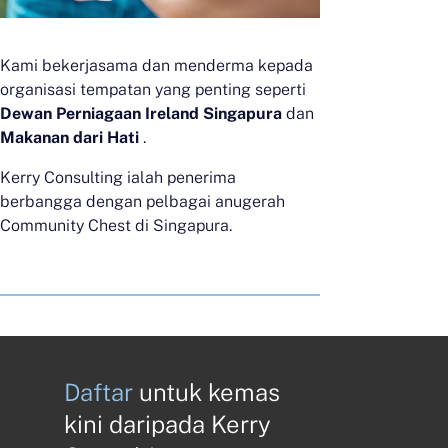
Kami bekerjasama dan menderma kepada
organisasi tempatan yang penting seperti
Dewan Perniagaan Ireland Singapura
dan
Makanan dari Hati
.
Kerry Consulting ialah penerima
berbangga dengan pelbagai anugerah
Community Chest di Singapura.
Daftar
untuk kemas
kini daripada Kerry