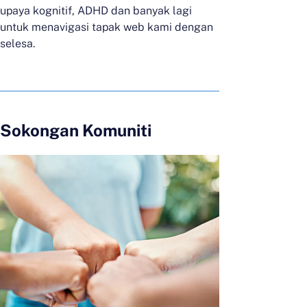
upaya kognitif, ADHD dan banyak lagi
untuk menavigasi tapak web kami dengan
selesa.
Sokongan Komuniti