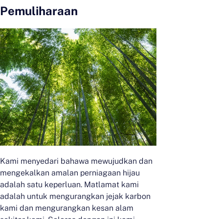
Pemuliharaan
Kami menyedari bahawa mewujudkan dan
mengekalkan amalan perniagaan hijau
adalah satu keperluan. Matlamat kami
adalah untuk mengurangkan jejak karbon
kami dan mengurangkan kesan alam