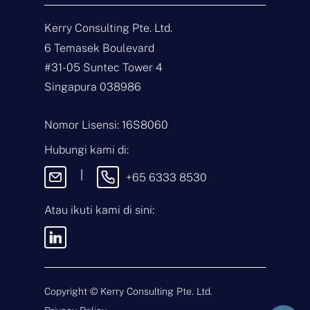
Hubungi
Kerry Consulting Pte. Ltd.
N
6 Temasek Boulevard
a
m
#31-05 Suntec Tower 4
a
E
Singapura 038986
*
m
a
i
J
Nomor Lisensi: 16S8060
l
e
*
n
Hubungi kami di:
i
P
s
e
|
+65 6333 8530
P
s
e
a
r
n
Atau ikuti kami di sini:
t
a
n
Dengan mengirimkan pesan ini,
y
Anda menyetujui
Syarat &
a
Ketentuan
dan
Kebijakan Privasi
a
kami.
n
Copyright ©
Kerry Consulting Pte. Ltd.
*