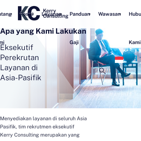
ntang
Posisi
Layanan
Panduan
Wawasan
Hubu
Apa yang Kami Lakukan
mi
Gaji
Kami
Eksekutif
Bahas
Perekrutan
Indon
Layanan di
Asia-Pasifik
Menyediakan layanan di seluruh Asia
Pasifik, tim rekrutmen eksekutif
Kerry Consulting merupakan yang