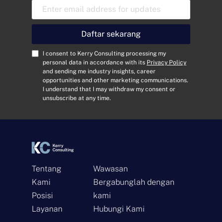
A
l
a
m
Daftar sekarang
a
t
C
I consent to Kerry Consulting processing my
E
o
personal data in accordance with its
Privacy Policy
and sending me industry insights, career
m
n
opportunities and other marketing communications.
a
s
I understand that I may withdraw my consent or
i
e
unsubscribe at any time.
l
n
*
t
*
Tentang
Wawasan
Kami
Bergabunglah dengan
Posisi
kami
Layanan
Hubungi Kami