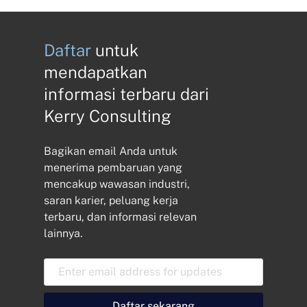
Daftar
untuk
mendapatkan
informasi terbaru dari
Kerry Consulting
Bagikan email Anda untuk
menerima pembaruan yang
mencakup wawasan industri,
saran karier, peluang kerja
terbaru, dan informasi relevan
lainnya.
A
l
a
m
Daftar sekarang