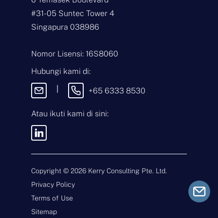
a
E
#31-05 Suntec Tower 4
*
m
a
Singapura 038986
i
J
l
e
*
n
Nomor Lisensi: 16S8060
i
P
s
e
Hubungi kami di:
P
s
e
a
|
+65 6333 8530
r
n
t
a
Atau ikuti kami di sini:
n
Dengan mengirimkan pesan ini,
y
Anda menyetujui
Syarat &
a
Ketentuan
dan
Kebijakan Privasi
a
kami.
n
*
Copyright ©
2026
Kerry Consulting Pte. Ltd.
Privacy Policy
Kirim
Terms of Use
Sitemap