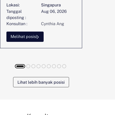
Lokasi:
Singapura
Lokasi:
Tanggal
Aug 06, 2026
Tanggal
diposting :
diposting :
Konsultan :
Cynthia Ang
Konsultan :
Melihat posisi
Melihat p
Lihat lebih banyak posisi