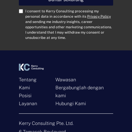
a
t
C
I consent to Kerry Consulting processing my
E
o
personal data in accordance with its
Privacy Policy
and sending me industry insights, career
m
n
opportunities and other marketing communications.
a
s
I understand that I may withdraw my consent or
i
e
unsubscribe at any time.
l
n
*
t
*
Tentang
Wawasan
Kami
Bergabunglah dengan
Posisi
kami
Layanan
Hubungi Kami
Hubungi
N
Kerry Consulting Pte. Ltd.
a
m
6 Temasek Boulevard