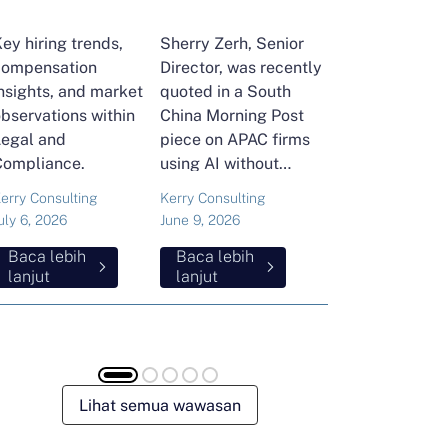
ey hiring trends,
Sherry Zerh, Senior
Ailing Huang,
compensation
Director, was recently
Executive Direc
nsights, and market
quoted in a South
and Head of Ker
bservations within
China Morning Post
Consulting's En
Legal and
piece on APAC firms
Commodities Pra
Compliance.
using AI without
attended the FT
cutting jobs.
Commodities Gl
erry Consulting
Kerry Consulting
Ailing Huang
Summit in Laus
uly 6, 2026
June 9, 2026
May 15, 2026
Here is what sh
Baca lebih
Baca lebih
Baca lebih
found about volat
lanjut
lanjut
lanjut
resilience and hi
energy and
commodities.
Lihat semua wawasan