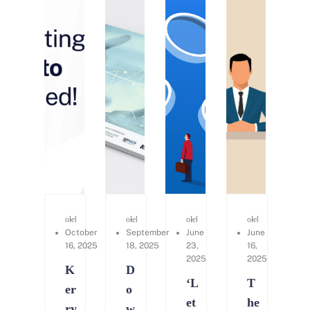
oleh
Kerry Consulting
oleh
Cynthia Ang
oleh
Kerry Consulting
oleh
Kerry Consu
October
September
June
June
16, 2025
18, 2025
23,
16,
2025
2025
K
D
‘L
T
er
o
et
he
ry
w