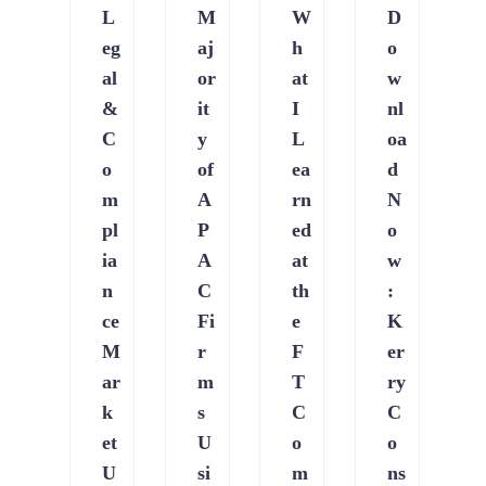
L
M
W
D
eg
aj
h
o
al
or
at
w
&
it
I
nl
C
y
L
oa
o
of
ea
d
m
A
rn
N
pl
P
ed
o
ia
A
at
w
n
C
th
:
ce
Fi
e
K
M
r
F
er
ar
m
T
ry
k
s
C
C
et
U
o
o
U
si
m
ns