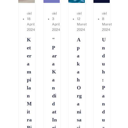
oleh
Sarah Sim
oleh
Kerry Consulting
oleh
Sherry Zerh
oleh
Kerry Consu
18
3
12
8
April
April
Maret
Maret
2024
2024
2024
2024
K
"
A
U
et
P
p
n
er
ar
a
d
a
a
k
u
m
K
a
h
pi
a
h
:
la
n
O
P
n
di
rg
a
M
d
a
n
it
at
ni
d
ra
In
sa
u
Bi
gi
si
a