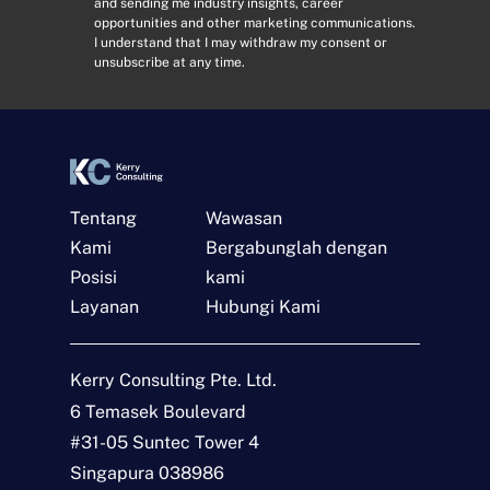
and sending me industry insights, career
m
n
opportunities and other marketing communications.
a
s
I understand that I may withdraw my consent or
i
e
unsubscribe at any time.
l
n
*
t
*
Tentang
Wawasan
Kami
Bergabunglah dengan
Posisi
kami
Layanan
Hubungi Kami
Hubungi
N
Kerry Consulting Pte. Ltd.
a
m
6 Temasek Boulevard
a
E
#31-05 Suntec Tower 4
*
m
a
Singapura 038986
i
J