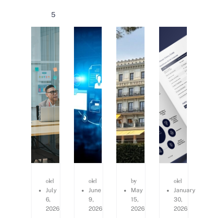
5
oleh
Kerry Consulting
oleh
Kerry Consulting
by
Ailing Huang
oleh
Agnes Yee
July
June
May
January
6,
9,
15,
30,
2026
2026
2026
2026