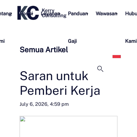
ntang
Posisi
Layanan
Panduan
Wawasan
Hubu
mi
Gaji
Kami
Semua Artikel
Bahas
Indon
Saran untuk
Pemberi Kerja
July 6, 2026, 4:59 pm