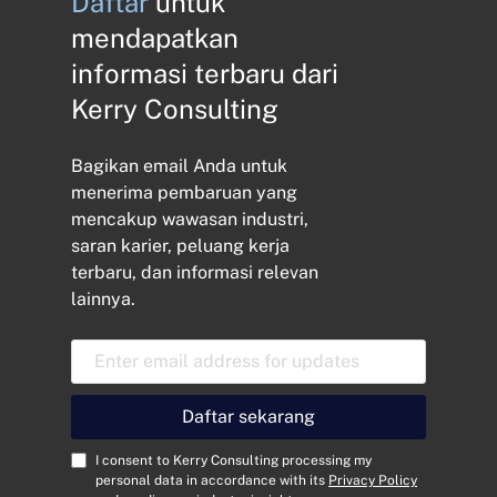
Daftar
untuk
mendapatkan
informasi terbaru dari
Kerry Consulting
Bagikan email Anda untuk
menerima pembaruan yang
mencakup wawasan industri,
saran karier, peluang kerja
terbaru, dan informasi relevan
lainnya.
A
l
a
m
Daftar sekarang
a
t
C
I consent to Kerry Consulting processing my
E
o
personal data in accordance with its
Privacy Policy