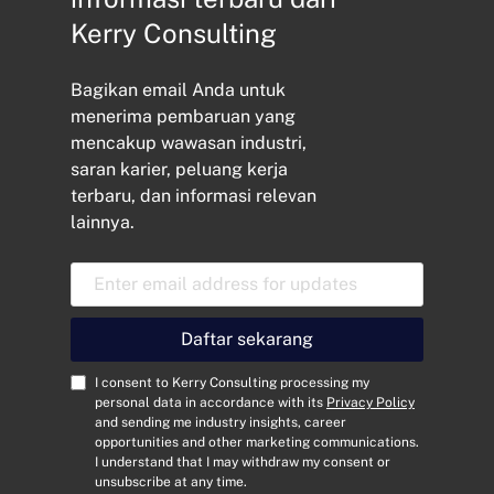
Kerry Consulting
Bagikan email Anda untuk
menerima pembaruan yang
mencakup wawasan industri,
saran karier, peluang kerja
terbaru, dan informasi relevan
lainnya.
A
l
a
m
Daftar sekarang
a
t
C
I consent to Kerry Consulting processing my
E
o
personal data in accordance with its
Privacy Policy
and sending me industry insights, career
m
n
opportunities and other marketing communications.
a
s
I understand that I may withdraw my consent or
i
e
unsubscribe at any time.
l
n