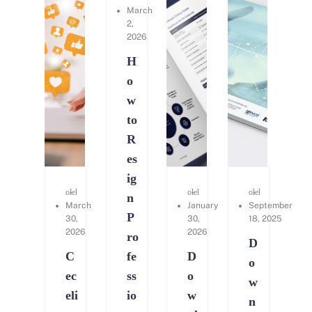
March
2,
2026
H
o
w
to
R
es
ig
oleh
Kerry Consulting
oleh
Agnes Yee
oleh
Cynthia An
n
March
January
September
P
30,
30,
18, 2025
2026
2026
ro
D
C
fe
D
o
ec
ss
o
w
eli
io
w
n