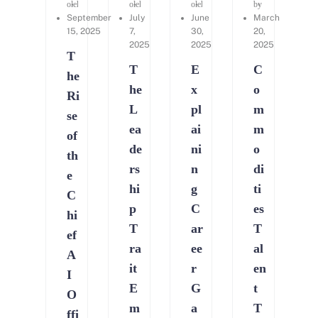
oleh
Sherry Zerh
oleh
Kerry Consulting
oleh
Kerry Consulting
by
Ailing Huang
September
July
June
March
15, 2025
7,
30,
20,
2025
2025
2025
T
T
E
C
he
he
x
o
Ri
L
pl
m
se
ea
ai
m
of
de
ni
o
th
rs
n
di
e
hi
g
ti
C
p
C
es
hi
T
ar
T
ef
ra
ee
al
A
it
r
en
I
E
G
t
O
m
a
T
ffi