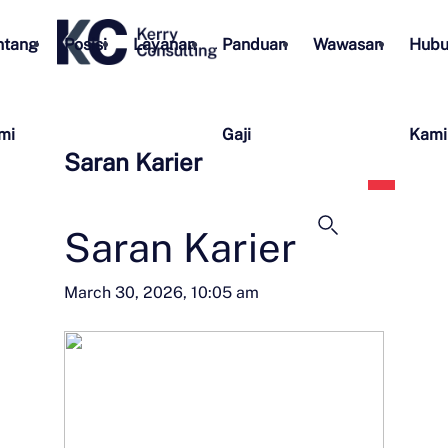
ntang
Posisi
Layanan
Panduan
Wawasan
Hubu
mi
Gaji
Kami
Saran Karier
Bahas
Indon
Saran Karier
March 30, 2026, 10:05 am