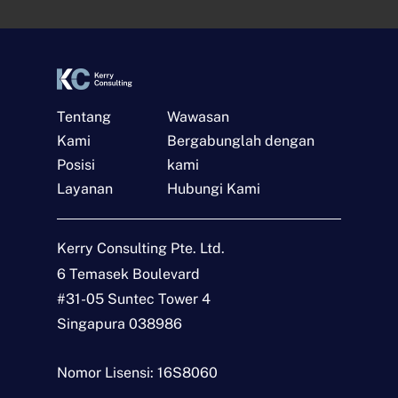
*
t
*
Tentang
Wawasan
Kami
Bergabunglah dengan
Posisi
kami
Layanan
Hubungi Kami
Hubungi
N
Kerry Consulting Pte. Ltd.
a
m
6 Temasek Boulevard
a
E
#31-05 Suntec Tower 4
*
m
a
Singapura 038986
i
J
l
e
*
n
Nomor Lisensi: 16S8060
i
P