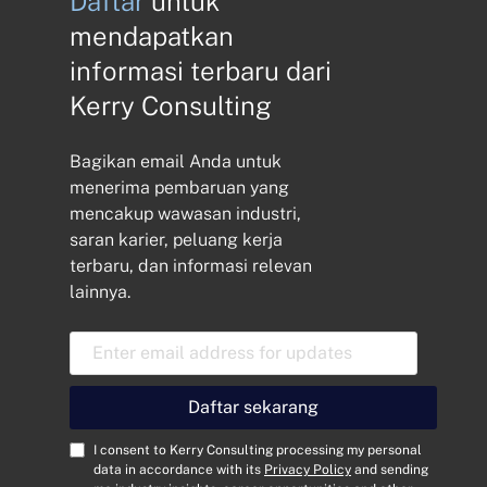
Daftar
untuk
mendapatkan
informasi terbaru dari
Kerry Consulting
Bagikan email Anda untuk
menerima pembaruan yang
mencakup wawasan industri,
saran karier, peluang kerja
terbaru, dan informasi relevan
lainnya.
A
l
a
m
Daftar sekarang
a
t
C
I consent to Kerry Consulting processing my personal
E
o
data in accordance with its
Privacy Policy
and sending