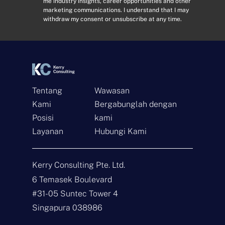
me industry insights, career opportunities and other
m
n
marketing communications. I understand that I may
a
s
withdraw my consent or unsubscribe at any time.
i
e
l
n
*
t
*
Tentang
Wawasan
Kami
Bergabunglah dengan
Hubungi
Posisi
kami
Layanan
Hubungi Kami
N
a
m
Kerry Consulting Pte. Ltd.
a
E
*
m
6 Temasek Boulevard
a
#31-05 Suntec Tower 4
i
J
l
e
Singapura 038986
*
n
i
P