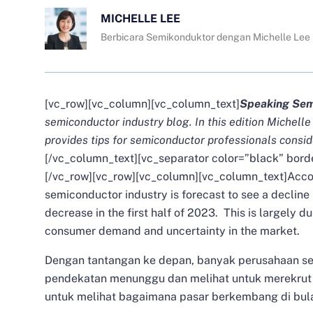
MICHELLE LEE
Berbicara Semikonduktor dengan Michelle Lee
[vc_row][vc_column][vc_column_text]
Speaking Sem
semiconductor industry blog. In this edition
Michelle
provides tips for semiconductor professionals consi
[/vc_column_text][vc_separator color=”black” bord
[/vc_row][vc_row][vc_column][vc_column_text]
Acco
semiconductor industry is forecast to see a decline
decrease in the first half of 2023. This is largely d
consumer demand and uncertainty in the market.
Dengan tantangan ke depan, banyak perusahaan s
pendekatan menunggu dan melihat untuk merekrut
untuk melihat bagaimana pasar berkembang di bul