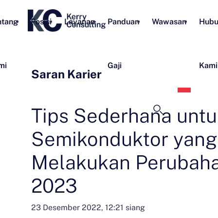
ntang
Posisi
Layanan
Panduan
Wawasan
Hubu
mi
Gaji
Kami
Saran Karier
Bahas
Indon
Tips Sederhana untu
Semikonduktor yang 
Melakukan Perubaha
2023
23 Desember 2022, 12:21 siang