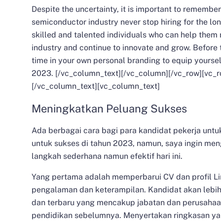
Despite the uncertainty, it is important to remember
semiconductor industry never stop hiring for the lon
skilled and talented individuals who can help them 
industry and continue to innovate and grow. Before
time in your own personal branding to equip yourself
2023
.
[/vc_column_text][/vc_column][/vc_row][vc_
[/vc_column_text][vc_column_text]
Meningkatkan Peluang Sukses
Ada berbagai cara bagi para kandidat pekerja unt
untuk sukses di tahun 2023, namun, saya ingin me
langkah sederhana namun efektif hari ini.
Yang pertama adalah
memperbarui CV dan profil L
pengalaman dan keterampilan.
Kandidat
akan lebih
dan terbaru yang mencakup jabatan dan perusahaan 
pendidikan sebelumnya. Menyertakan ringkasan y