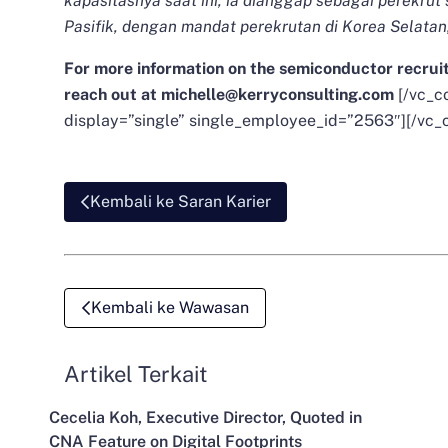
kapasitasnya saat ini, ia dianggap sebagai perekru
Pasifik, dengan mandat perekrutan di Korea Selatan
For more information on the semiconductor recrui
reach out at
michelle@kerryconsulting.com
[/vc_c
display=”single” single_employee_id=”2563″][/vc_
Kembali ke Saran Karier
Kembali ke Wawasan
Artikel Terkait
Cecelia Koh, Executive Director, Quoted in
CNA Feature on Digital Footprints