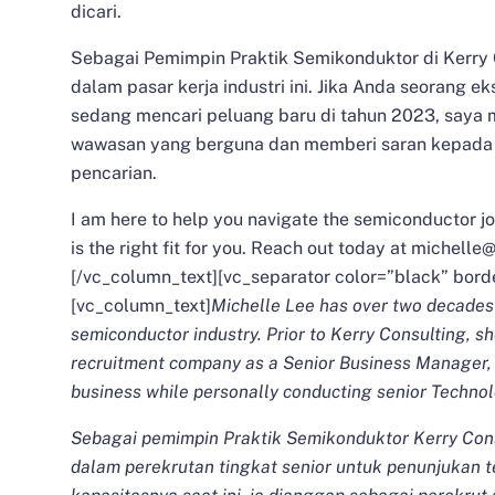
dicari.
Sebagai Pemimpin Praktik Semikonduktor di Kerry
dalam pasar kerja industri ini. Jika Anda seorang e
sedang mencari peluang baru di tahun 2023, saya
wawasan yang berguna dan memberi saran kepada
pencarian.
I am here to help you navigate the semiconductor jo
is the right fit for you. Reach out today at
michelle@
[/vc_column_text][vc_separator color=”black” bord
[vc_column_text]
Michelle Lee has over two decades 
semiconductor industry. Prior to Kerry Consulting, sh
recruitment company as a Senior Business Manager,
business while personally conducting senior Techn
Sebagai pemimpin Praktik Semikonduktor Kerry Consu
dalam perekrutan tingkat senior untuk penunjukan t