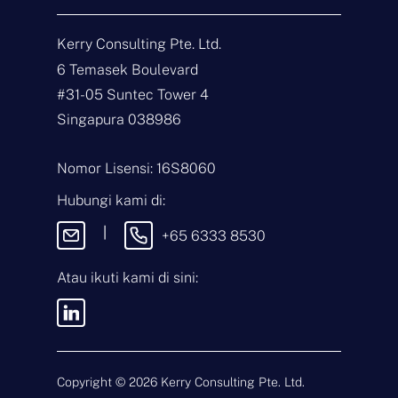
Hubungi
Kerry Consulting Pte. Ltd.
N
6 Temasek Boulevard
a
m
#31-05 Suntec Tower 4
a
E
Singapura 038986
*
m
a
i
J
Nomor Lisensi: 16S8060
l
e
*
n
Hubungi kami di:
i
P
s
e
|
+65 6333 8530
P
s
e
a
r
n
Atau ikuti kami di sini:
t
a
n
Dengan mengirimkan pesan ini,
y
Anda menyetujui
Syarat &
a
Ketentuan
dan
Kebijakan Privasi
a
kami.
n
Copyright ©
2026
Kerry Consulting Pte. Ltd.
*