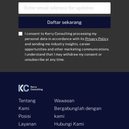
A
l
a
m
Daftar sekarang
a
t
C
I consent to Kerry Consulting processing my
E
o
personal data in accordance with its
Privacy Policy
and sending me industry insights, career
m
n
opportunities and other marketing communications.
a
s
I understand that I may withdraw my consent or
i
e
unsubscribe at any time.
l
n
*
t
*
Tentang
Wawasan
Kami
Bergabunglah dengan
Posisi
kami
Layanan
Hubungi Kami