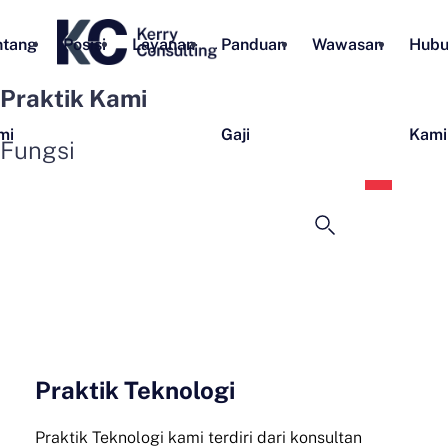
ntang
Posisi
Layanan
Panduan
Wawasan
Hubu
Praktik Kami
mi
Gaji
Kami
Fungsi
Bahas
Indon
Praktik Teknologi
Praktik Teknologi kami terdiri dari konsultan